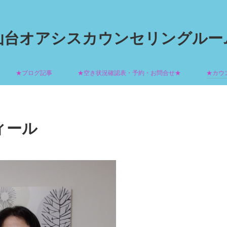
仙台オアシスカウンセリングルー
★ブログ記事
★空き状況確認表・予約・お問合せ★
★カウ
ィール