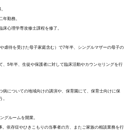
得。
二年勤務。
臨床心理学専攻修士課程を修了。
害や虐待を受けた母子家庭含む）で7年半、シングルマザーの母子の
て、5年半、生徒や保護者に対して臨床活動やカウンセリングを行
つ病についての地域向けの講演や、保育園にて、保育士向けに保
う。
リングルームを開業。
従事。依存症やひきこもりの当事者の方、またご家族の相談業務を行