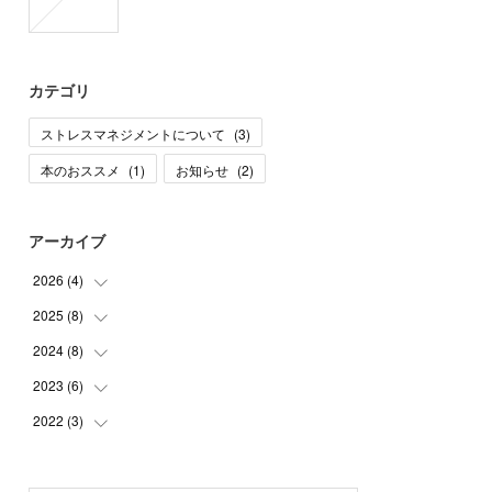
カテゴリ
ストレスマネジメントについて
(
3
)
本のおススメ
(
1
)
お知らせ
(
2
)
アーカイブ
2026
(
4
)
2025
(
8
)
(
1
)
(
1
)
2024
(
8
)
(
2
)
(
1
)
(
1
)
2023
(
6
)
(
1
)
(
1
)
(
1
)
(
1
)
2022
(
3
)
(
1
)
(
1
)
(
2
)
(
1
)
(
1
)
(
1
)
(
1
)
(
1
)
(
2
)