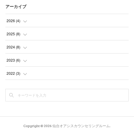
アーカイブ
2026
(
4
)
(
1
)
2025
(
8
)
(
1
)
(
2
)
2024
(
8
)
(
1
)
(
1
)
(
1
)
2023
(
6
)
(
1
)
(
1
)
(
1
)
(
1
)
2022
(
3
)
(
1
)
(
2
)
(
1
)
(
1
)
(
1
)
(
1
)
(
1
)
(
2
)
(
2
)
(
2
)
(
1
)
(
1
)
(
1
)
Copyright ©
2026
仙台オアシスカウンセリングルーム
.